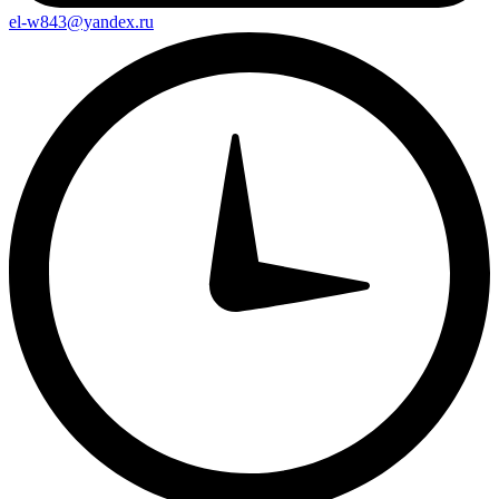
el-w843@yandex.ru