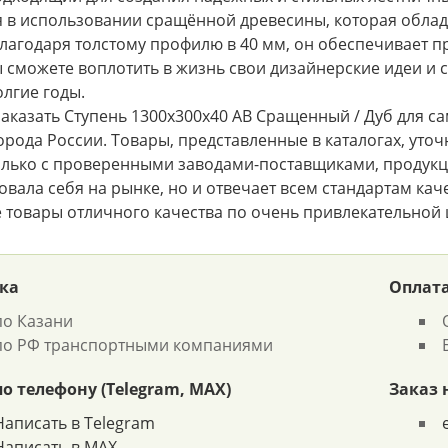
я в использовании сращённой древесины, которая обла
Благодаря толстому профилю в 40 мм, он обеспечивает п
 сможете воплотить в жизнь свои дизайнерские идеи и с
олгие годы.
аказать Ступень 1300х300х40 АВ Сращенный / Дуб для са
города России. Товары, представленные в каталогах, ут
олько с проверенными заводами-поставщиками, продукц
вала себя на рынке, но и отвечает всем стандартам качес
 товары отличного качества по очень привлекательной 
ка
Оплат
по Казани
по РФ транспортными компаниями
по телефону (Telegram, MAX)
Заказ 
Написать в Telegram
Написать в MAX