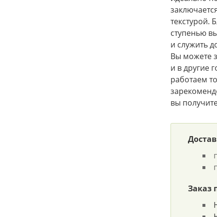
заключаетс
текстурой. 
ступенью вы
и служить д
Вы можете з
и в другие 
работаем т
зарекомендо
вы получите
Достав
Заказ 