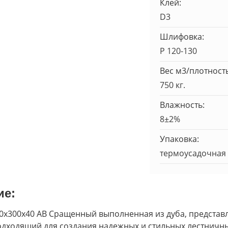
Клей:
D3
Шлифовка:
Р 120-130
Вес м3/плотность
750 кг.
Влажность:
8±2%
Упаковка:
термоусадочная 
ие:
0х300х40 АВ Сращенный выполненная из дуба, представ
дходящий для создания надежных и стильных лестничны