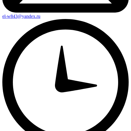
el-w843@yandex.ru